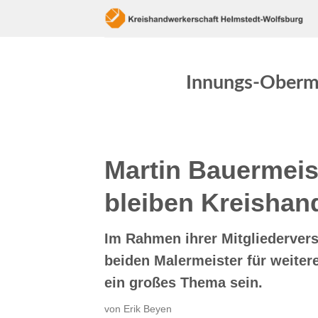
Skip
to
content
Innungs-Oberme
Martin Bauermeis
bleiben Kreishan
Im Rahmen ihrer Mitgliederver
beiden Malermeister für weiter
ein großes Thema sein.
von Erik Beyen