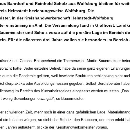
aus Bahrdorf und Reinhold Scholz aus Wolfsburg bleiben für weit
reis Helmstedt beziehungsweise Wolfsburg. Die
ster, in der Kreishandwerkerschaft Helmstedt-Wolfsburg
ster einstimmig im Amt. Die Versammlung fand in Grafhorst, Landk
 Bauermeister und Scholz vorab auf die prekäre Lage im Bereich de
in. Für die nächsten drei Jahre wollen sie besonders im Bereich 
Präsenz seit Corona. Entspechend die Themenwahl. Martin Bauermeister beto
ebracht hatte. Jeder einzelne Betrieb habe da seine ganz eigenen Erfahrunge
urch die Pandemie gelitten, weil bewährte Strukturen schlichtweg nicht me
Schülerpraktika oder Ausbildungsmessen gegeben. Selbst Berufsberater habe
lichtweg im Bereich des Kurzarbeitsgeldes eingesetzt werden mussten. „Das 
t wenig Bewerbungen etwa gab“, so Bauermeister.
er schwierigen Zeit, mehr noch in einer ganz gefährlichen Lage. Materialmang
d die Inflation würgen, so sieht das Scholz, den Bauboom, den man erlebt ha
ten Jahren auflaufen“, blickte der Kreishandwerksmeister voraus.