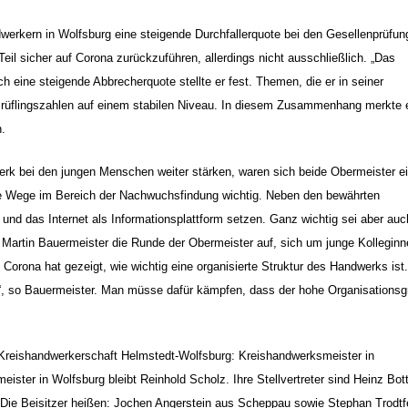
erkern in Wolfsburg eine steigende Durchfallerquote bei den Gesellenprüfun
il sicher auf Corona zurückzuführen, allerdings nicht ausschließlich. „Das
 eine steigende Abbrecherquote stellte er fest. Themen, die er in seiner
 Prüflingszahlen auf einem stabilen Niveau. In diesem Zusammenhang merkte 
n.
k bei den jungen Menschen weiter stärken, waren sich beide Obermeister ei
e Wege im Bereich der Nachwuchsfindung wichtig. Neben den bewährten
und das Internet als Informationsplattform setzen. Ganz wichtig sei aber auc
f Martin Bauermeister die Runde der Obermeister auf, sich um junge Kollegin
orona hat gezeigt, wie wichtig eine organisierte Struktur des Handwerks ist.
 so Bauermeister. Man müsse dafür kämpfen, dass der hohe Organisationsg
r Kreishandwerkerschaft Helmstedt-Wolfsburg: Kreishandwerksmeister in
ister in Wolfsburg bleibt Reinhold Scholz. Ihre Stellvertreter sind Heinz Bot
Die Beisitzer heißen: Jochen Angerstein aus Scheppau sowie Stephan Trodtf