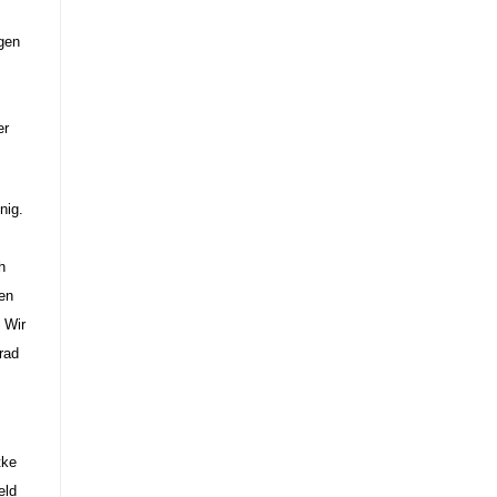
gen
er
nig.
h
nen
 Wir
rad
tke
eld