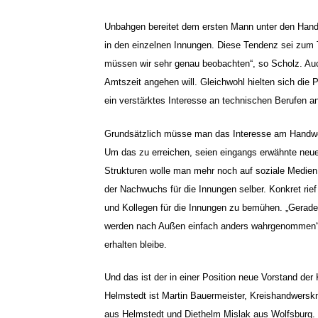
Unbahgen bereitet dem ersten Mann unter den Handw
in den einzelnen Innungen. Diese Tendenz sei zum Te
müssen wir sehr genau beobachten“, so Scholz. Auch
Amtszeit angehen will. Gleichwohl hielten sich die
ein verstärktes Interesse an technischen Berufen a
Grundsätzlich müsse man das Interesse am Handwer
Um das zu erreichen, seien eingangs erwähnte neu
Strukturen wolle man mehr noch auf soziale Medien 
der Nachwuchs für die Innungen selber. Konkret rie
und Kollegen für die Innungen zu bemühen. „Gerade C
werden nach Außen einfach anders wahrgenommen“,
erhalten bleibe.
Und das ist der in einer Position neue Vorstand de
Helmstedt ist Martin Bauermeister, Kreishandwerskme
aus Helmstedt und Diethelm Mislak aus Wolfsburg. 