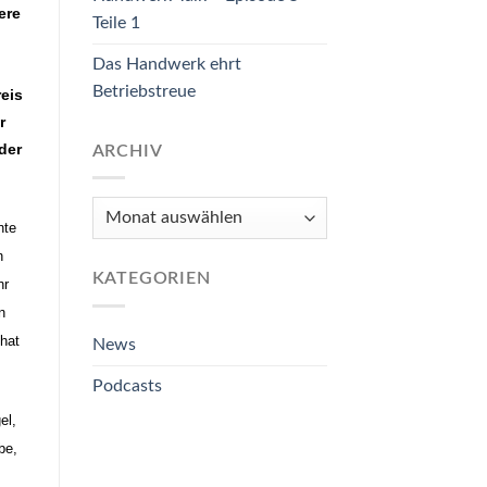
ere
Teile 1
Das Handwerk ehrt
Betriebstreue
reis
r
der
ARCHIV
Archiv
nte
n
KATEGORIEN
hr
n
hat
News
Podcasts
el,
be,