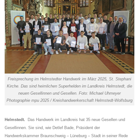
Freisprechung im Helmstedter Handwerk im März 2025, St. Stephani
Kirche. Das sind heimlichen Superhelden im Landkreis Helmstedt, die
neuen Gesellinnen und Gesellen. Foto: Michael Uhmeyer
Photographie mpu 2025 / Kreishandwerkerschaft Helmstedt-Wolfsburg
Helmstedt.
Das Handwerk im Landkreis hat 35 neue Gesellen und
Gesellinnen. Sie sind, wie Detlef Bade, Präsident der
Handwerkskammer Braunschweig – Lüneburg – Stadt in seiner Rede