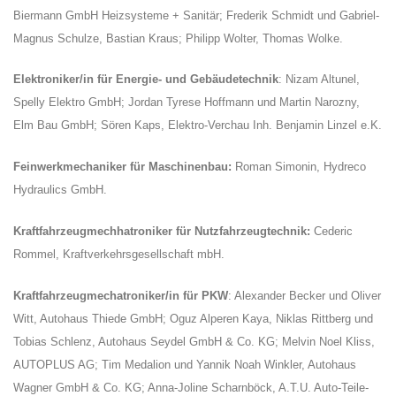
Biermann GmbH Heizsysteme + Sanitär; Frederik Schmidt und Gabriel-
Magnus Schulze, Bastian Kraus; Philipp Wolter, Thomas Wolke.
Elektroniker/in für Energie- und Gebäudetechnik
: Nizam Altunel,
Spelly Elektro GmbH; Jordan Tyrese Hoffmann und Martin Narozny,
Elm Bau GmbH; Sören Kaps, Elektro-Verchau Inh. Benjamin Linzel e.K.
Feinwerkmechaniker für Maschinenbau:
Roman Simonin, Hydreco
Hydraulics GmbH.
Kraftfahrzeugmechhatroniker für Nutzfahrzeugtechnik:
Cederic
Rommel, Kraftverkehrsgesellschaft mbH.
Kraftfahrzeugmechatroniker/in für PKW
: Alexander Becker und Oliver
Witt, Autohaus Thiede GmbH; Oguz Alperen Kaya, Niklas Rittberg und
Tobias Schlenz, Autohaus Seydel GmbH & Co. KG; Melvin Noel Kliss,
AUTOPLUS AG; Tim Medalion und Yannik Noah Winkler, Autohaus
Wagner GmbH & Co. KG; Anna-Joline Scharnböck, A.T.U. Auto-Teile-