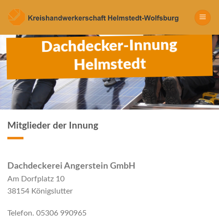
Skip
to
content
Dachdecker-Innung
Helmstedt
Mitglieder der Innung
Dachdeckerei Angerstein GmbH
Am Dorfplatz 10
38154 Königslutter
Telefon. 05306 990965